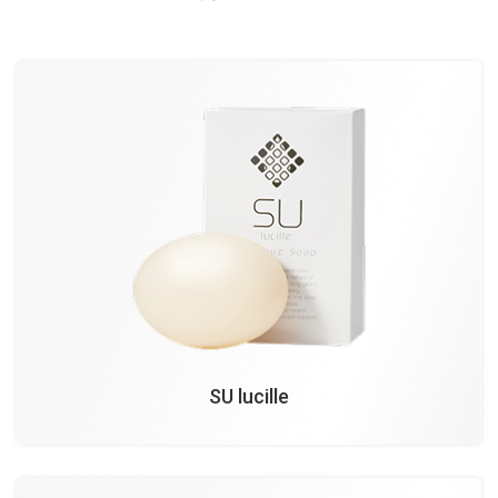
SU lucille
¥
¥