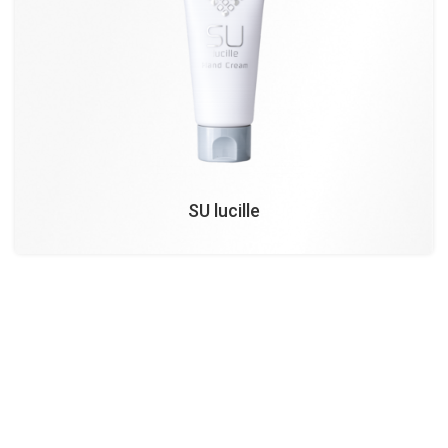
SU lucille
¥