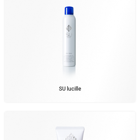
SU lucille
¥
¥