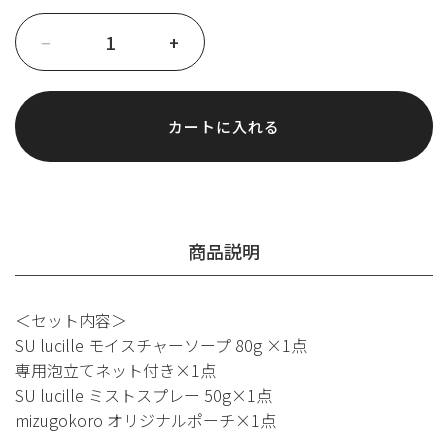
ス
−
+
キ
ン
ケ
ア
カートに入れる
セ
ッ
ト
個
商品説明
＜セット内容＞
SU lucille モイスチャーソープ 80g ×1点
専用泡立てネット付き×1点
SU lucille ミストスプレー 50g×1点
mizugokoro オリジナルポーチ×1点