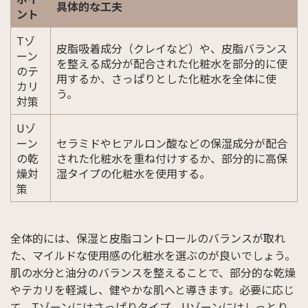
具体的な工夫
ント
Tゾ
皮脂吸着成分（クレイなど）や、皮脂バランス
ーン
を整える成分が配合された化粧水を部分的に使
のテ
用するか、さっぱりとした化粧水を全体に使
カリ
う。
対策
Uゾ
ーン
セラミドやヒアルロン酸などの保湿成分が配合
の乾
された化粧水を重ね付けするか、部分的に高保
燥対
湿タイプの化粧水を使用する。
策
全体的には、保湿と皮脂コントロールのバランスが取れ
た、マイルドな使用感の化粧水を選ぶのが良いでしょう。
肌の水分と油分のバランスを整えることで、部分的な乾燥
やテカリを軽減し、健やかな肌へと導きます。必要に応じ
て、Tゾーンにはさっぱりタイプ、Uゾーンにはしっとり