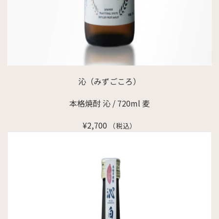
沁（みずごころ）
本格焼酎 沁 / 720ml 麦
¥
2,700
（税込）