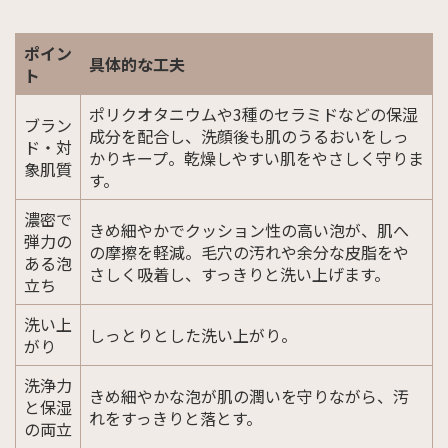
ポイン
具体的な工夫
ト
ポリクオタニウムや3種のセラミドなどの保湿
ブラン
成分を配合し、洗顔後も肌のうるおいをしっ
ド・対
かりキープ。乾燥しやすい肌をやさしく守りま
象肌質
す。
濃密で
きめ細やかでクッション性の高い泡が、肌へ
弾力の
の摩擦を軽減。毛穴の汚れや余分な皮脂をや
ある泡
さしく吸着し、すっきりと洗い上げます。
立ち
洗い上
しっとりとした洗い上がり。
がり
洗浄力
きめ細やかな泡が肌の潤いを守りながら、汚
と保湿
れをすっきりと落とす。
の両立