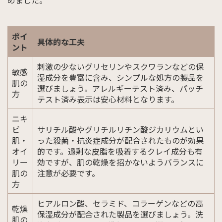
めました。
ポイ
具体的な工夫
ント
刺激の少ないグリセリンやスクワランなどの保
敏感
湿成分を豊富に含み、シンプルな処方の製品を
肌の
選びましょう。アレルギーテスト済み、パッチ
方
テスト済み表示は安心材料となります。
ニキ
ビ
サリチル酸やグリチルリチン酸ジカリウムとい
肌・
った殺菌・抗炎症成分が配合されたものが効果
オイ
的です。過剰な皮脂を吸着するクレイ成分も有
リー
効ですが、肌の乾燥を招かないようバランスに
肌の
注意が必要です。
方
ヒアルロン酸、セラミド、コラーゲンなどの高
乾燥
保湿成分が配合された製品を選びましょう。洗
肌の