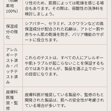
（石鹸
リ性のため、肌質によっては乾燥を感じる場
素地
合もあります。その際は、弱酸性の洗浄料を
100%）
検討しましょう。
シアバター、セラミド、スクワランなどの高
保湿成
保湿成分が配合された石鹸は、アトピー肌や
分の強
赤ちゃん肌の乾燥を防ぎ、バリア機能のサポ
化
ートに役立ちます。
アレル
ギーテ
これらのテストは、すべての人にアレルギー
スト済
や肌トラブルが起こらないことを保証するも
み・パ
のではありませんが、製品を選ぶ上での一つ
ッチテ
の目安になります。
スト済
み
皮膚科
皮膚科医が推奨している製品や、監修のもと
医推
開発された製品は、肌への安全性が考慮され
奨・監
ている場合が多いです。
修