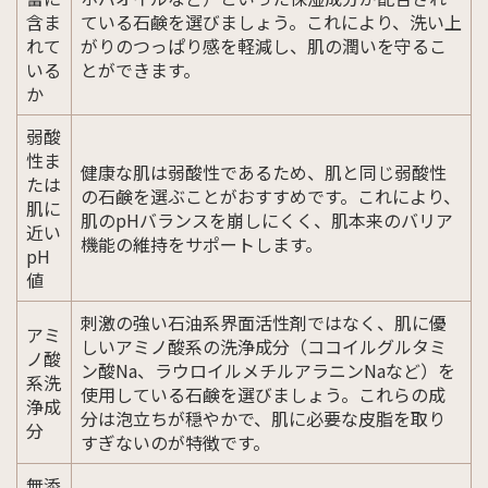
含ま
ている石鹸を選びましょう。これにより、洗い上
れて
がりのつっぱり感を軽減し、肌の潤いを守るこ
いる
とができます。
か
弱酸
性ま
健康な肌は弱酸性であるため、肌と同じ弱酸性
たは
の石鹸を選ぶことがおすすめです。これにより、
肌に
肌のpHバランスを崩しにくく、肌本来のバリア
近い
機能の維持をサポートします。
pH
値
刺激の強い石油系界面活性剤ではなく、肌に優
アミ
しいアミノ酸系の洗浄成分（ココイルグルタミ
ノ酸
ン酸Na、ラウロイルメチルアラニンNaなど）を
系洗
使用している石鹸を選びましょう。これらの成
浄成
分は泡立ちが穏やかで、肌に必要な皮脂を取り
分
すぎないのが特徴です。
無添