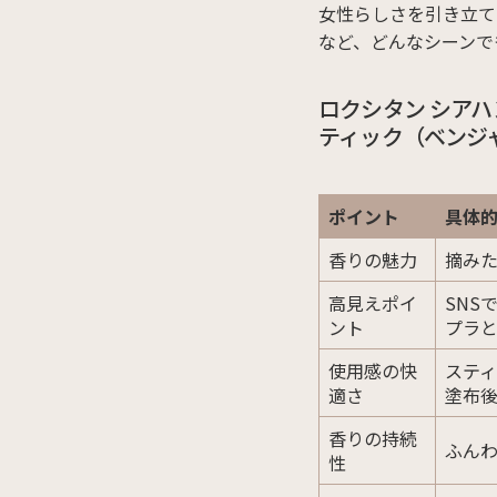
女性らしさを引き立て
など、どんなシーンで
ロクシタン シア
ティック（ベンジ
ポイント
具体
香りの魅力
摘み
高見えポイ
SNS
ント
プラ
使用感の快
ステ
適さ
塗布
香りの持続
ふん
性