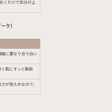
おくだけで気分が上
ブーケ）
繊細に重なり合う白い
良く肌にすっと馴染
強さが控えめなので、