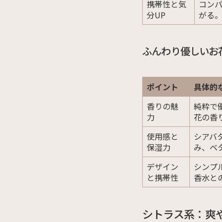
携帯性と気
コン
分UP
がる
ふんわり優しいお
ポイント
具体的
香りの魅
純粋で
力
花の香
使用感と
シアバ
保湿力
み、ベ
デザイン
シンプ
と携帯性
香水と
シトラス系：爽