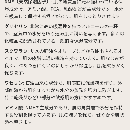
NMF（天然保湿因子）
: 肌の角質層に元々備わっている保
湿成分で、アミノ酸、PCA、乳酸などが主成分です。水分
を吸着して保持する働きがあり、肌をしっとりさせます。
グリセリン
: 非常に高い吸湿性を持つアルコールの一種
で、空気中の水分を取り込み肌に潤いを与えます。多くの
化粧品に配合されている一般的な保湿成分です。
スクワラン
: サメの肝油やオリーブなどから抽出されるオ
イルで、肌の皮脂に近い構造を持っています。肌なじみが
良く、べたつきにくいのにしっかり保湿し、肌を柔らかく
保ちます。
ワセリン
: 石油由来の成分で、肌表面に保護膜を作り、外
部刺激から肌を守りながら水分の蒸発を強力に防ぎます。
特に乾燥がひどい部分や敏感肌の方におすすめです。
アミノ酸
: NMFの主成分であり、肌の角質層で水分を保持
する役割を担っています。肌の潤いを保ち、健やかな肌状
態へ導きます。