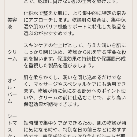
とで、乾燥に負けない肌の土台を築けます。
化粧水で整えた肌に、より集中的に特定の悩み
美容
にアプローチします。乾燥肌の場合は、集中保
液
湿や肌のバリア機能サポートに特化した製品を
選ぶのがおすすめです。
スキンケアの仕上げとして、与えた潤いを肌に
クリ
しっかり閉じ込め、乾燥から肌を守る重要な役
ーム
割を担います。保湿効果の持続性や保護膜形成
を重視した製品を選びましょう。
肌を柔らかくし、潤いを閉じ込めるだけでな
オイ
く、マッサージやスペシャルケアにも活用でき
ル・
ます。乾燥が特に気になる部分へのポイント使
バー
いや、クリームの前に仕込むことで、より高い
ム
保湿効果が期待できます。
シー
トマ
短時間で集中ケアができるため、肌の乾燥が特
ス
に気になる時や、特別な日の前日などにおすす
ク・
めです。美容成分をたっぷり含んだシートが肌