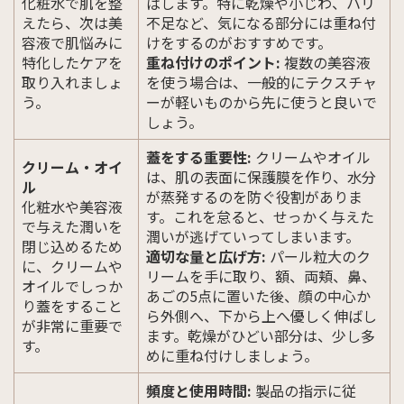
化粧水で肌を整
ばします。特に乾燥や小じわ、ハリ
えたら、次は美
不足など、気になる部分には重ね付
容液で肌悩みに
けをするのがおすすめです。
特化したケアを
重ね付けのポイント:
複数の美容液
取り入れましょ
を使う場合は、一般的にテクスチャ
う。
ーが軽いものから先に使うと良いで
しょう。
蓋をする重要性:
クリームやオイル
クリーム・オイ
は、肌の表面に保護膜を作り、水分
ル
が蒸発するのを防ぐ役割がありま
化粧水や美容液
す。これを怠ると、せっかく与えた
で与えた潤いを
潤いが逃げていってしまいます。
閉じ込めるため
適切な量と広げ方:
パール粒大のク
に、クリームや
リームを手に取り、額、両頬、鼻、
オイルでしっか
あごの5点に置いた後、顔の中心か
り蓋をすること
ら外側へ、下から上へ優しく伸ばし
が非常に重要で
ます。乾燥がひどい部分は、少し多
す。
めに重ね付けしましょう。
頻度と使用時間:
製品の指示に従