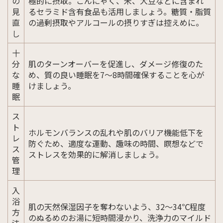
の
極的に摂取。こんにゃく、米、大豆などに含まれ
見
るセラミド含有食品も活用しましょう。糖質・脂質
直
の過剰摂取やアルコールの摂りすぎは控えめに。
し
十
分
肌のターンオーバーを促進し、ダメージ修復のた
な
め、質の良い睡眠を7〜8時間確保することを心が
睡
けましょう。
眠
ス
ト
ホルモンバランスの乱れや肌のバリア機能低下を
レ
防ぐため、適度な運動、趣味の時間、瞑想などで
ス
ストレスを効果的に解消しましょう。
管
理
入
浴
肌の天然保湿因子を奪わないよう、32〜34℃程度
方
のぬるめのお湯に短時間浸かり、洗浄力のマイルド