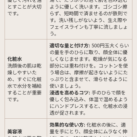
とすことが大切
ように優しく洗います。ゴシゴシ擦
です。
らず、短時間で済ませるのが鉄則で
す。洗い残しがないよう、生え際や
フェイスラインも丁寧に流しましょ
う。
適切な量と付け方:
500円玉大くらい
の量を手のひらに取り、顔全体に優
化粧水
しくなじませます。乾燥が気になる
洗顔後の肌は乾
部分には重ね付けを。コットンを使
燥しやすいた
う場合は、摩擦が起きないようにた
め、すぐに化粧
っぷりと含ませて、滑らせるように
水で水分を補給
使いましょう。
することが重要
浸透を高めるコツ:
手のひらで顔を
です。
優しく包み込み、体温で温めるよう
にハンドプレスすると、化粧水の浸
透が促されます。
効果的な使い方:
化粧水の後に、適
美容液
量を手にとり、顔全体にムラなく伸