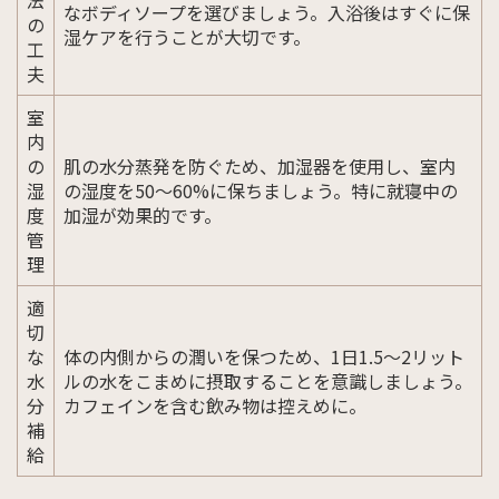
法
なボディソープを選びましょう。入浴後はすぐに保
の
湿ケアを行うことが大切です。
工
夫
室
内
の
肌の水分蒸発を防ぐため、加湿器を使用し、室内
湿
の湿度を50〜60%に保ちましょう。特に就寝中の
度
加湿が効果的です。
管
理
適
切
な
体の内側からの潤いを保つため、1日1.5〜2リット
水
ルの水をこまめに摂取することを意識しましょう。
分
カフェインを含む飲み物は控えめに。
補
給