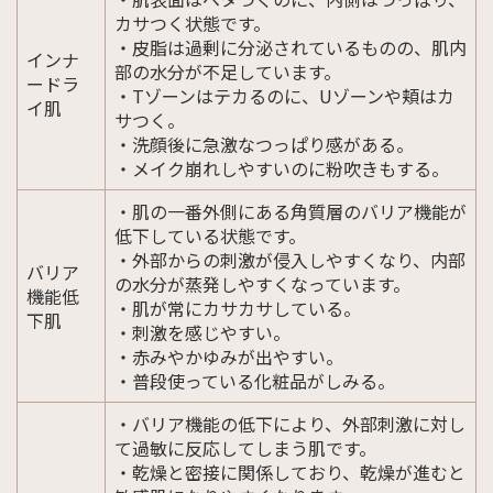
カサつく状態です。
・皮脂は過剰に分泌されているものの、肌内
インナ
部の水分が不足しています。
ードラ
・Tゾーンはテカるのに、Uゾーンや頬はカ
イ肌
サつく。
・洗顔後に急激なつっぱり感がある。
・メイク崩れしやすいのに粉吹きもする。
・肌の一番外側にある角質層のバリア機能が
低下している状態です。
・外部からの刺激が侵入しやすくなり、内部
バリア
の水分が蒸発しやすくなっています。
機能低
・肌が常にカサカサしている。
下肌
・刺激を感じやすい。
・赤みやかゆみが出やすい。
・普段使っている化粧品がしみる。
・バリア機能の低下により、外部刺激に対し
て過敏に反応してしまう肌です。
・乾燥と密接に関係しており、乾燥が進むと