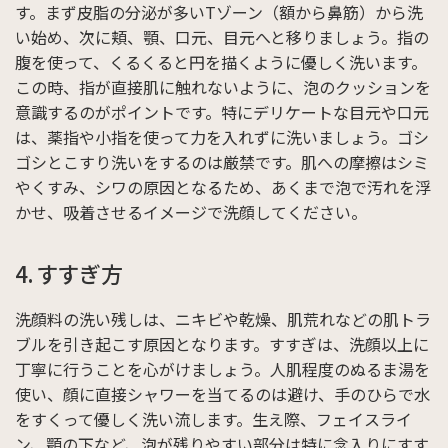
す。まず皮脂の分泌が多いTゾーン（額から鼻筋）から洗
い始め、次に頬、顎、口元、目元へと移りましょう。指の
腹を使って、くるくると円を描くように優しく洗います。
この時、指が直接肌に触れないように、泡のクッションを
意識するのがポイントです。特にデリケートな目元や口元
は、薬指や小指を使って力を入れずに洗いましょう。ゴシ
ゴシとこすり洗いをするのは厳禁です。肌への摩擦はシミ
やくすみ、シワの原因となるため、あくまで泡で汚れを浮
かせ、吸着させるイメージで洗顔してください。
4. すすぎ方
洗顔料の洗い残しは、ニキビや乾燥、肌荒れなどの肌トラ
ブルを引き起こす原因となります。すすぎは、洗顔以上に
丁寧に行うことを心がけましょう。人肌程度のぬるま湯を
使い、顔に直接シャワーを当てるのは避け、手のひらで水
をすくって優しく洗い流します。生え際、フェイスライ
ン、顎の下など、泡が残りやすい部分は特に念入りにすす