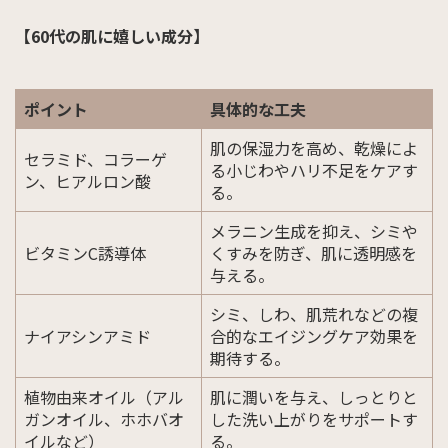
【60代の肌に嬉しい成分】
ポイント
具体的な工夫
肌の保湿力を高め、乾燥によ
セラミド、コラーゲ
る小じわやハリ不足をケアす
ン、ヒアルロン酸
る。
メラニン生成を抑え、シミや
ビタミンC誘導体
くすみを防ぎ、肌に透明感を
与える。
シミ、しわ、肌荒れなどの複
ナイアシンアミド
合的なエイジングケア効果を
期待する。
植物由来オイル（アル
肌に潤いを与え、しっとりと
ガンオイル、ホホバオ
した洗い上がりをサポートす
イルなど）
る。