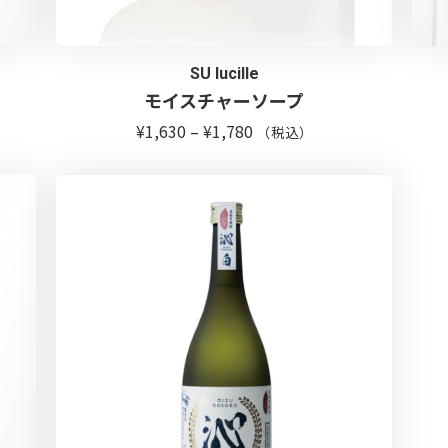
SU lucille
モイスチャーソープ
価
¥
1,630
–
¥
1,780
（税込）
格
帯:
¥1,630
–
¥1,780