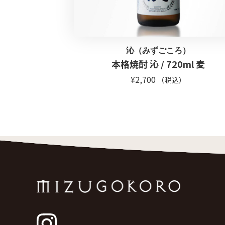
沁（みずごころ）
本格焼酎 沁 / 720ml 麦
¥
2,700
（税込）