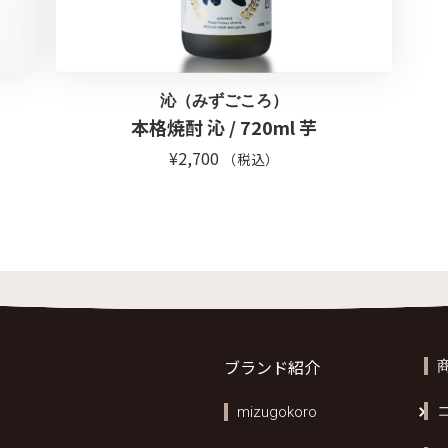
沁（みずごころ）
本格焼酎 沁 / 720ml 芋
¥
2,700
（税込）
ブランド紹介
mizugokoro